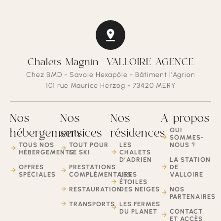
Chalets Magnin -VALLOIRE AGENCE
Chez BMD - Savoie Hexapôle - Bâtiment l'Agrion
101 rue Maurice Herzog - 73420 MERY
Nos
Nos
Nos
A propos
QUI
hébergements
services
résidences
SOMMES-
TOUS NOS
TOUT POUR
LES
NOUS ?
HÉBERGEMENTS
LE SKI
CHALETS
D’ADRIEN
LA STATION
OFFRES
PRESTATIONS
DE
SPÉCIALES
COMPLÉMENTAIRES
LES
VALLOIRE
ÉTOILES
RESTAURATION
DES NEIGES
NOS
PARTENAIRES
TRANSPORTS
LES FERMES
DU PLANET
CONTACT
ET ACCÈS