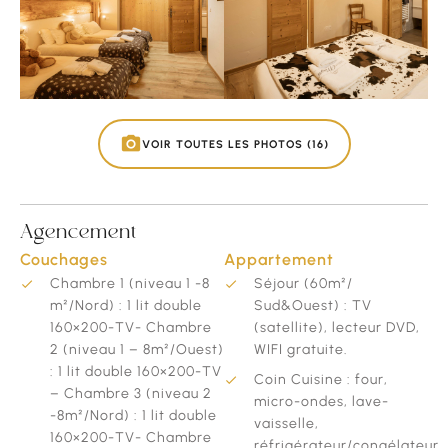
VOIR TOUTES LES PHOTOS (16)
Agencement
Couchages
Appartement
Chambre 1 (niveau 1 -8
Séjour (60m²/
m²/Nord) : 1 lit double
Sud&Ouest) : TV
160×200-TV- Chambre
(satellite), lecteur DVD,
2 (niveau 1 – 8m²/Ouest)
WIFI gratuite.
: 1 lit double 160×200-TV
Coin Cuisine : four,
– Chambre 3 (niveau 2
micro-ondes, lave-
-8m²/Nord) : 1 lit double
vaisselle,
160×200-TV- Chambre
réfrigérateur/congélateur,